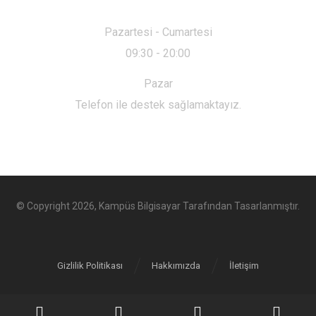
Pazartesi - Cumartesi
09:30 - 20:00
Pazar
Telefon ile destek sağlamaktayız.
© Copyright 2026, Kampüs Bilgisayar
Tarafından
Tasarlanmıştır.
Gizlilik Politikası
Hakkımızda
İletişim