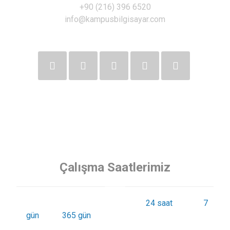
+90 (216) 396 6520
info@kampusbilgisayar.com
Çalışma Saatlerimiz
Siz değerli müşterilerimize günde
24 saat
haftada
7
gün
yılda
365 gün
kesintisiz hizmet sunmaktayız.