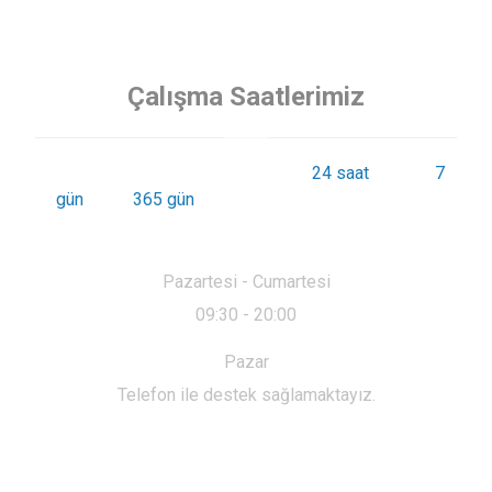
Çalışma Saatlerimiz
Siz değerli müşterilerimize günde
24 saat
haftada
7
gün
yılda
365 gün
kesintisiz hizmet sunmaktayız.
Pazartesi - Cumartesi
09:30 - 20:00
Pazar
Telefon ile destek sağlamaktayız.