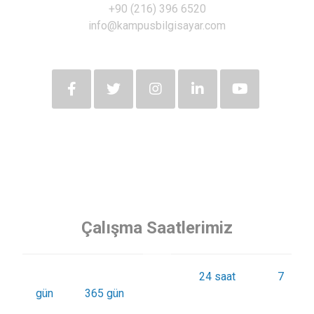
+90 (216) 396 6520
info@kampusbilgisayar.com
Çalışma Saatlerimiz
Siz değerli müşterilerimize günde
24 saat
haftada
7
gün
yılda
365 gün
kesintisiz hizmet sunmaktayız.