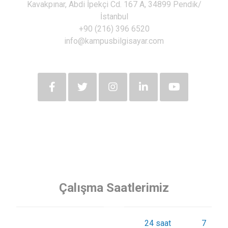
Kavakpınar, Abdi İpekçi Cd. 167 A, 34899 Pendik/
İstanbul
+90 (216) 396 6520
info@kampusbilgisayar.com
Çalışma Saatlerimiz
Siz değerli müşterilerimize günde
24 saat
haftada
7